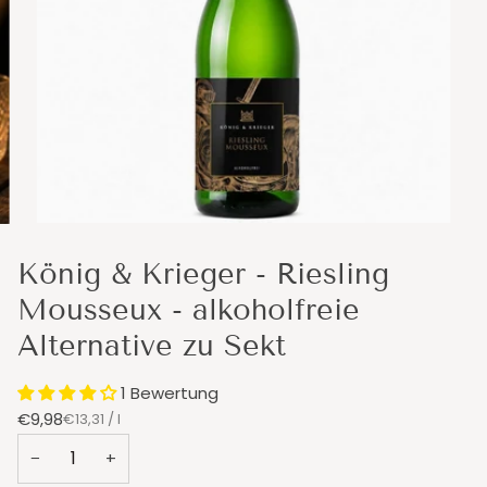
König & Krieger - Riesling
Mousseux - alkoholfreie
Alternative zu Sekt
1 Bewertung
€9,98
Stückpreis
pro
€13,31
/
l
−
+