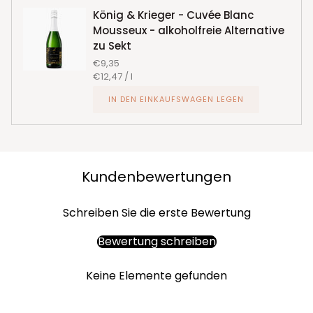
König & Krieger - Cuvée Blanc
Mousseux - alkoholfreie Alternative
zu Sekt
€9,35
Stückpreis
pro
€12,47
/
l
IN DEN EINKAUFSWAGEN LEGEN
Kundenbewertungen
Schreiben Sie die erste Bewertung
Bewertung schreiben
Keine Elemente gefunden