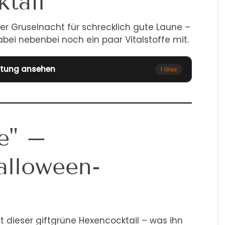
tail
der Gruselnacht für schrecklich gute Laune –
bei nebenbei noch ein paar Vitalstoffe mit.
itung ansehen
1 Glas
e" –
alloween-
t dieser giftgrüne Hexencocktail – was ihn