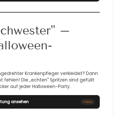
schwester" –
alloween-
hgedrehter Krankenpfleger verkleidet? Dann
t fehlen! Die „echten" Spritzen sind gefüllt
cker auf jeder Halloween-Party.
itung ansehen
1 Glas