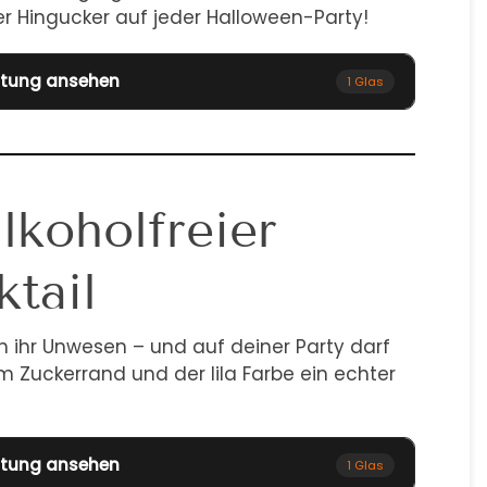
er Hingucker auf jeder Halloween-Party!
itung ansehen
1 Glas
lkoholfreier
tail
n ihr Unwesen – und auf deiner Party darf
dem Zuckerrand und der lila Farbe ein echter
itung ansehen
1 Glas